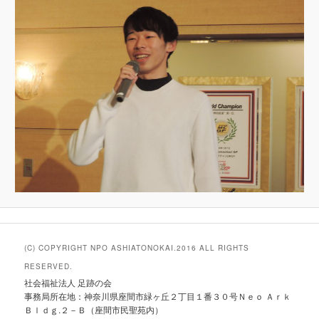
(C) COPYRIGHT NPO ASHIATONOKAI.2016 ALL RIGHTS
RESERVED.
社会福祉法人 足跡の会
事務局所在地：神奈川県座間市緑ヶ丘２丁目１番３０号Ｎｅｏ Ａｒｋ
Ｂｌｄｇ.２－Ｂ（座間市民聖苑内）