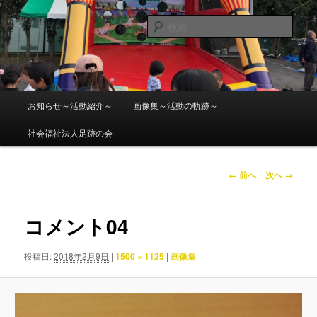
メ
ママチャリ座間 GP2019受付
イ
検
ン
索
コ
社会福祉法人 足跡の会
ン
テ
ン
メ
お知らせ～活動紹介～
画像集～活動の軌跡～
ツ
イ
へ
ン
社会福祉法人足跡の会
移
メ
動
ニ
ュ
画
← 前へ
次へ →
ー
像
ナ
ビ
コメント04
ゲ
ー
投稿日:
2018年2月9日
|
1500 × 1125
|
画像集
シ
ョ
ン