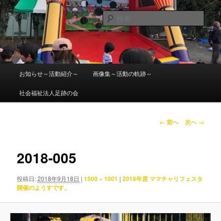
メ
ママチャリ座間 GP2019受付
イ
検
ン
索
コ
社会福祉法人 足跡の会
ン
テ
ン
メ
お知らせ～活動紹介～
画像集～活動の軌跡～
ツ
イ
へ
ン
社会福祉法人足跡の会
移
メ
動
ニ
ュ
画
← 前へ
次へ →
ー
像
ナ
ビ
2018-005
ゲ
ー
投稿日:
2018年9月18日
|
1500 × 1001
|
2018年度 ママチャリフェスタ
シ
開催のようすです。
ョ
ン