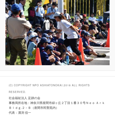
(C) COPYRIGHT NPO ASHIATONOKAI.2016 ALL RIGHTS
RESERVED.
社会福祉法人 足跡の会
事務局所在地：神奈川県座間市緑ヶ丘２丁目１番３０号Ｎｅｏ Ａｒｋ
Ｂｌｄｇ.２－Ｂ（座間市民聖苑内）
代表：溝渕 信一