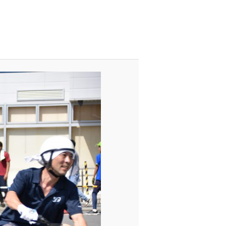
ナ
ビ
ゲ
ー
シ
ョ
ン