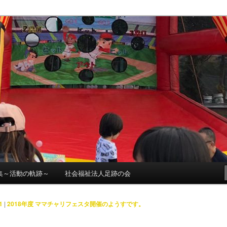
足跡の会
集～活動の軌跡～
社会福祉法人足跡の会
1
|
2018年度 ママチャリフェスタ開催のようすです。