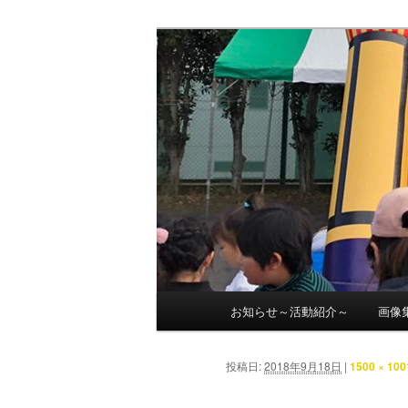
メ
ママチャリ座間 GP2019受付
イ
ン
社会福祉法人 
コ
ン
テ
ン
ツ
へ
移
動
メ
お知らせ～活動紹介～
画像
イ
ン
メ
投稿日:
2018年9月18日
|
1500 × 100
ニ