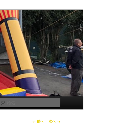
検
索
画
← 前へ
次へ →
像