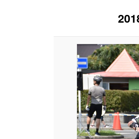
ュ
ー
201