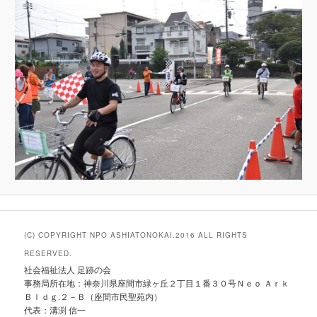
(C) COPYRIGHT NPO ASHIATONOKAI.2016 ALL RIGHTS
RESERVED.
社会福祉法人 足跡の会
事務局所在地：神奈川県座間市緑ヶ丘２丁目１番３０号Ｎｅｏ Ａｒｋ
Ｂｌｄｇ.２－Ｂ（座間市民聖苑内）
代表：溝渕 信一