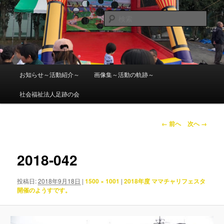
メ
ママチャリ座間 GP2019受付
イ
検
ン
索
コ
社会福祉法人 足跡の会
ン
テ
ン
メ
お知らせ～活動紹介～
画像集～活動の軌跡～
ツ
イ
へ
ン
社会福祉法人足跡の会
移
メ
動
ニ
ュ
画
← 前へ
次へ →
ー
像
ナ
ビ
2018-042
ゲ
ー
投稿日:
2018年9月18日
|
1500 × 1001
|
2018年度 ママチャリフェスタ
シ
開催のようすです。
ョ
ン